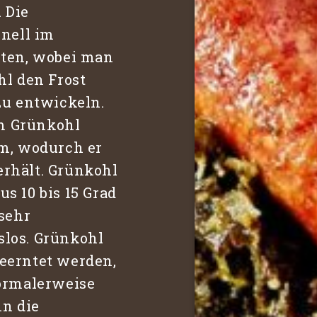
 Die
onell im
sten, wobei man
hl den Frost
zu entwickeln.
im Grünkohl
um, wodurch er
rhält. Grünkohl
s 10 bis 15 Grad
 sehr
los. Grünkohl
eerntet werden,
normalerweise
nn die