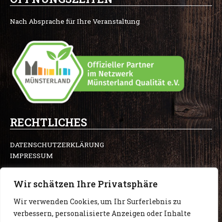
e
t
g
b
a
l
Nach Absprache für Ihre Veranstaltung
o
g
e
o
r
-
k
a
p
m
l
u
s
-
g
RECHTLICHES
DATENSCHUTZERKLÄRUNG
IMPRESSUM
Wir schätzen Ihre Privatsphäre
Wir verwenden Cookies, um Ihr Surferlebnis zu
COPYRIGHT 2024 – KLEINER HOFLADEN ©
verbessern, personalisierte Anzeigen oder Inhalte