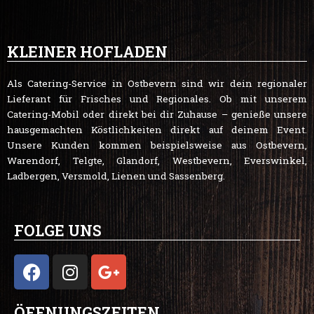
KLEINER HOFLADEN
Als Catering-Service in Ostbevern sind wir dein regionaler
Lieferant für Frisches und Regionales. Ob mit unserem
Catering-Mobil oder direkt bei dir Zuhause – genieße unsere
hausgemachten Köstlichkeiten direkt auf deinem Event.
Unsere Kunden kommen beispielsweise aus Ostbevern,
Warendorf, Telgte, Glandorf, Westbevern, Everswinkel,
Ladbergen, Versmold, Lienen und Sassenberg.
FOLGE UNS
F
I
G
a
n
o
c
s
o
ÖFFNUNGSZEITEN